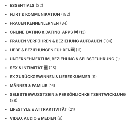
ESSENTIALS
(32)
FLIRT & KOMMUNIKATION
(182)
FRAUEN KENNENLERNEN
(84)
ONLINE-DATING & DATING-APPS 🆕
(13)
FRAUEN VERFÜHREN & BEZIEHUNG AUFBAUEN
(104)
LIEBE & BEZIEHUNGEN FÜHREN🆕
(11)
UNTERNEHMERTUM, BEZIEHUNG & SELBSTFÜHRUNG
(1)
SEX & INTIMITÄT 🆕
(25)
EX ZURÜCKGEWINNEN & LIEBESKUMMER
(9)
MÄNNER & FAMILIE
(16)
SELBSTBEWUSSTSEIN & PERSÖNLICHKEITSENTWICKLUNG
(88)
LIFESTYLE & ATTRAKTIVITÄT
(21)
VIDEO, AUDIO & MEDIEN
(9)