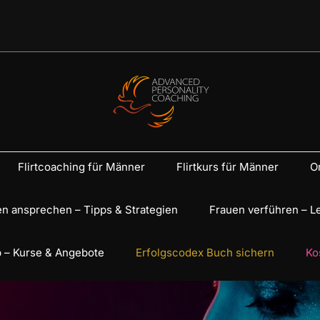
Flirtcoaching für Männer
Flirtkurs für Männer
On
n ansprechen – Tipps & Strategien
Frauen verführen – L
 – Kurse & Angebote
Erfolgscodex Buch sichern
Ko