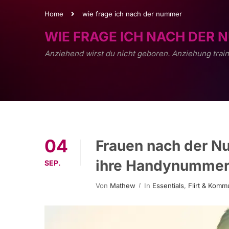
Home
wie frage ich nach der nummer
WIE FRAGE ICH NACH DER
Anziehend wirst du nicht geboren. Anziehung train
04
Frauen nach der N
ihre Handynummer
SEP.
Von
Mathew
In
Essentials
,
Flirt & Komm