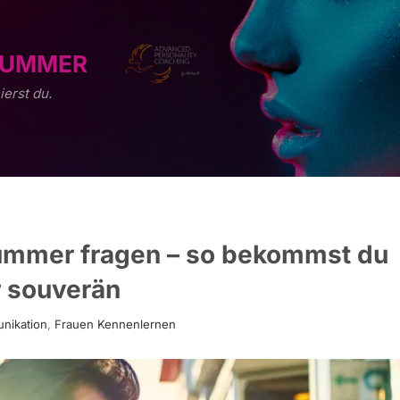
 NUMMER
ierst du.
ummer fragen – so bekommst du
 souverän
unikation
,
Frauen Kennenlernen