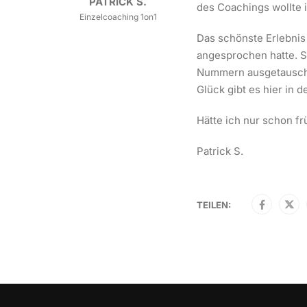
PATRICK S.
des Coachings wollte 
Einzelcoaching 1on1
Das schönste Erlebnis
angesprochen hatte. S
Nummern ausgetauscht
Glück gibt es hier in
Hätte ich nur schon f
Patrick S.
TEILEN: