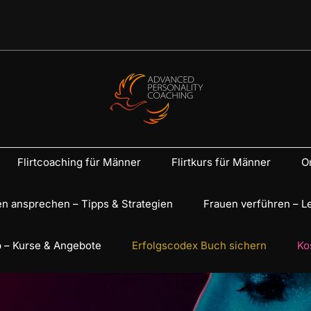
Flirtcoaching für Männer
Flirtkurs für Männer
On
n ansprechen – Tipps & Strategien
Frauen verführen – L
 – Kurse & Angebote
Erfolgscodex Buch sichern
Ko