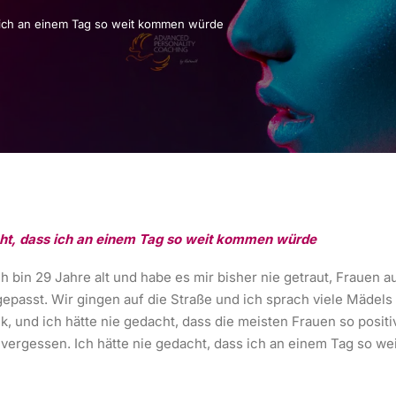
s ich an einem Tag so weit kommen würde
cht, dass ich an einem Tag so weit kommen würde
ch bin 29 Jahre alt und habe es mir bisher nie getraut, Frauen 
passt. Wir gingen auf die Straße und ich sprach viele Mädels 
ck, und ich hätte nie gedacht, dass die meisten Frauen so posi
vergessen. Ich hätte nie gedacht, dass ich an einem Tag so w