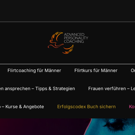
Flirtcoaching für Männer
Flirtkurs für Männer
On
n ansprechen – Tipps & Strategien
Frauen verführen – L
 – Kurse & Angebote
Erfolgscodex Buch sichern
Ko