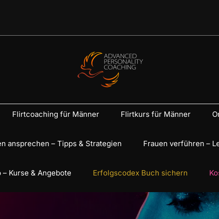
Flirtcoaching für Männer
Flirtkurs für Männer
On
n ansprechen – Tipps & Strategien
Frauen verführen – L
 – Kurse & Angebote
Erfolgscodex Buch sichern
Ko