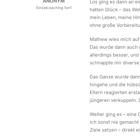
ANONYM
Los ging es dann an e
Einzelcoaching 1on1
hatten Glück – das Wet
mein Leben, meine Hint
ohne große Vorbereitun
Mathew wies mich auf 
Das wurde dann auch d
allerdings besser, un
schnappte mir diver
Das Ganze wurde dann 
hingehe und die hübsch
Eltern reagierten erst
jüngeren verkuppeln. D
Weiter ging es – eine
ich sonst nie gemacht 
Ziele setzen – direkt 