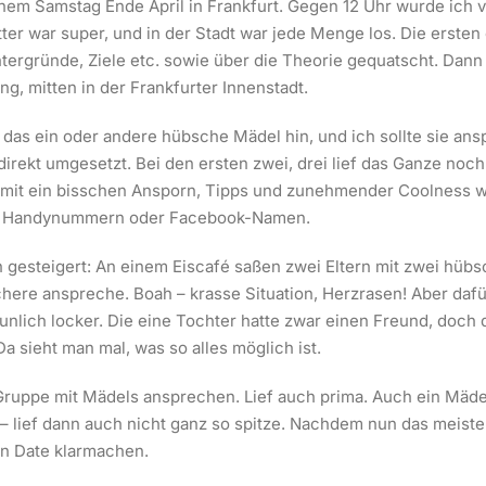
inem Samstag Ende April in Frankfurt. Gegen 12 Uhr wurde ich
ter war super, und in der Stadt war jede Menge los. Die ersten
ergründe, Ziele etc. sowie über die Theorie gequatscht. Dann 
g, mitten in der Frankfurter Innenstadt.
das ein oder andere hübsche Mädel hin, und ich sollte sie a
irekt umgesetzt. Bei den ersten zwei, drei lief das Ganze noc
d mit ein bisschen Ansporn, Tipps und zunehmender Coolness w
se Handynummern oder Facebook-Namen.
gesteigert: An einem Eiscafé saßen zwei Eltern mit zwei hübs
ere anspreche. Boah – krasse Situation, Herzrasen! Aber dafür
aunlich locker. Die eine Tochter hatte zwar einen Freund, doch d
a sieht man mal, was so alles möglich ist.
 Gruppe mit Mädels ansprechen. Lief auch prima. Auch ein Mäd
– lief dann auch nicht ganz so spitze. Nachdem nun das meiste
ein Date klarmachen.