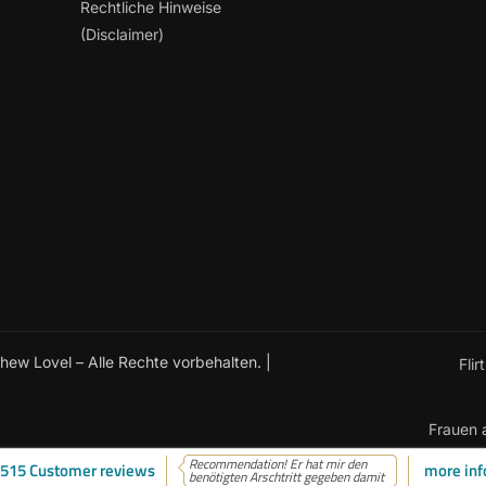
Rechtliche Hinweise
(Disclaimer)
w Lovel – Alle Rechte vorbehalten. |
Flir
Frauen 
Recommendation! Er hat mir den
515 Customer reviews
more inf
benötigten Arschtritt gegeben damit