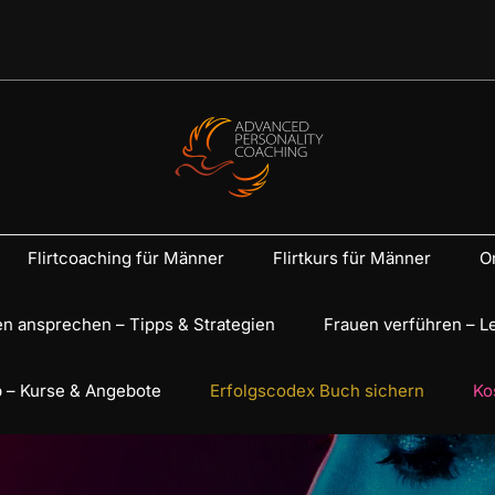
Flirtcoaching für Männer
Flirtkurs für Männer
On
n ansprechen – Tipps & Strategien
Frauen verführen – L
 – Kurse & Angebote
Erfolgscodex Buch sichern
Ko