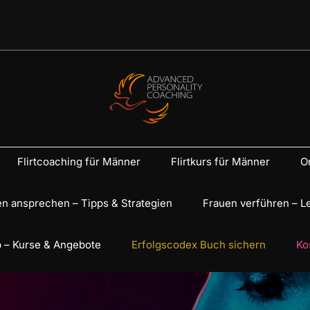
Flirtcoaching für Männer
Flirtkurs für Männer
On
n ansprechen – Tipps & Strategien
Frauen verführen – L
 – Kurse & Angebote
Erfolgscodex Buch sichern
Ko