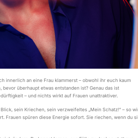
ich innerlich an eine Frau klammerst – obwohl ihr euch kaum
n, bevor überhaupt etwas entstanden ist? Genau das ist
dürftigkeit – und nichts wirkt auf Frauen unattraktiver.
Blick, sein Kriechen, sein verzweifeltes „Mein Schatz!“ – so wi
rt. Frauen spüren diese Energie sofort. Sie riechen, wenn du s