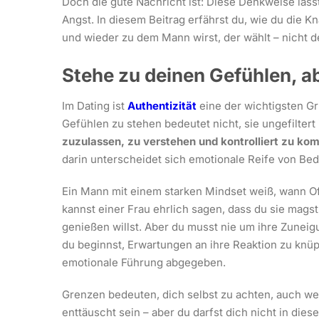
Doch die gute Nachricht ist: Diese Denkweise lässt
Angst. In diesem Beitrag erfährst du, wie du die Kn
und wieder zu dem Mann wirst, der wählt – nicht de
Stehe zu deinen Gefühlen, a
Im Dating ist
Authentizität
eine der wichtigsten Gr
Gefühlen zu stehen bedeutet nicht, sie ungefiltert
zuzulassen, zu verstehen und kontrolliert zu ko
darin unterscheidet sich emotionale Reife von Bedü
Ein Mann mit einem starken Mindset weiß, wann Of
kannst einer Frau ehrlich sagen, dass du sie magst,
genießen willst. Aber du musst nie um ihre Zunei
du beginnst, Erwartungen an ihre Reaktion zu knüpf
emotionale Führung abgegeben.
Grenzen bedeuten, dich selbst zu achten, auch wen
enttäuscht sein – aber du darfst dich nicht in dies