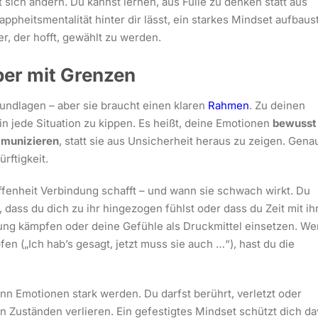
 sich ändern. Du kannst lernen, aus Fülle zu denken statt aus
appheitsmentalität hinter dir lässt, ein starkes Mindset aufbaus
r, der hofft, gewählt zu werden.
ber mit Grenzen
undlagen – aber sie braucht einen klaren
Rahmen
. Zu deinen
 in jede Situation zu kippen. Es heißt, deine Emotionen
bewusst
mmunizieren
, statt sie aus Unsicherheit heraus zu zeigen. Gena
rftigkeit.
fenheit Verbindung schafft – und wann sie schwach wirkt. Du
 dass du dich zu ihr hingezogen fühlst oder dass du Zeit mit ih
gung kämpfen oder deine Gefühle als Druckmittel einsetzen. W
en („Ich hab’s gesagt, jetzt muss sie auch …“), hast du die
n Emotionen stark werden. Du darfst berührt, verletzt oder
en Zuständen verlieren. Ein gefestigtes Mindset schützt dich da