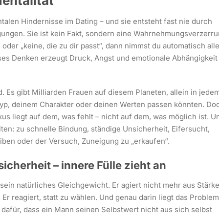
entalität
talen Hindernisse im Dating – und sie entsteht fast nie durch
ngen. Sie ist kein Fakt, sondern eine Wahrnehmungsverzerru
oder „keine, die zu dir passt“, dann nimmst du automatisch all
eses Denken erzeugt Druck, Angst und emotionale Abhängigkeit
. Es gibt Milliarden Frauen auf diesem Planeten, allein in jede
 Typ, deinem Charakter oder deinen Werten passen könnten. Do
okus liegt auf dem, was fehlt – nicht auf dem, was möglich ist. U
ten: zu schnelle Bindung, ständige Unsicherheit, Eifersucht,
ben oder der Versuch, Zuneigung zu „erkaufen“.
cherheit – innere Fülle zieht an
 sein natürliches Gleichgewicht. Er agiert nicht mehr aus Stärke
. Er reagiert, statt zu wählen. Und genau darin liegt das Problem
l dafür, dass ein Mann seinen Selbstwert nicht aus sich selbst