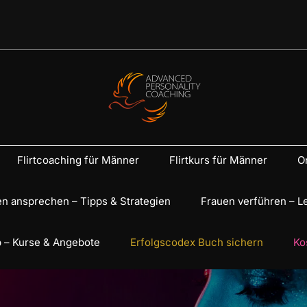
Flirtcoaching für Männer
Flirtkurs für Männer
On
n ansprechen – Tipps & Strategien
Frauen verführen – L
 – Kurse & Angebote
Erfolgscodex Buch sichern
Ko