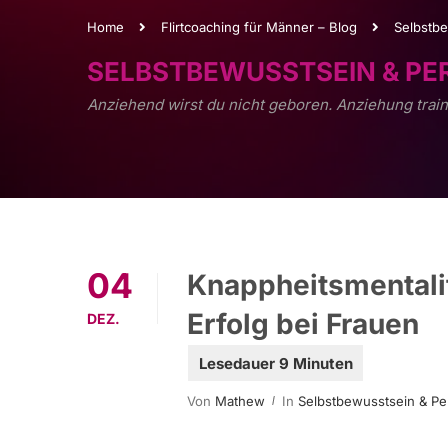
Home
Flirtcoaching für Männer – Blog
Selbstbe
SELBSTBEWUSSTSEIN & P
Anziehend wirst du nicht geboren. Anziehung train
04
Knappheitsmentalit
Erfolg bei Frauen
DEZ.
Von
Mathew
In
Selbstbewusstsein & Pe