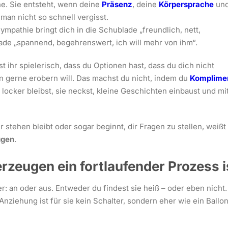
he. Sie entsteht, wenn deine
Präsenz
, deine
Körpersprache
un
man nicht so schnell vergisst.
Sympathie bringt dich in die Schublade „freundlich, nett,
lade „spannend, begehrenswert, ich will mehr von ihm“.
 ihr spielerisch, dass du Optionen hast, dass du dich nicht
n gerne erobern will. Das machst du nicht, indem du
Komplime
locker bleibst, sie neckst, kleine Geschichten einbaust und mi
 stehen bleibt oder sogar beginnt, dir Fragen zu stellen, weißt
ugen
.
zeugen ein fortlaufender Prozess i
er: an oder aus. Entweder du findest sie heiß – oder eben nicht.
nziehung ist für sie kein Schalter, sondern eher wie ein Ballon