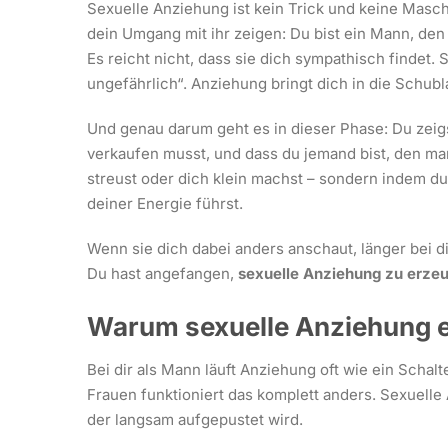
Sexuelle Anziehung ist kein Trick und keine Masc
dein Umgang mit ihr zeigen: Du bist ein Mann, den 
Es reicht nicht, dass sie dich sympathisch findet. 
ungefährlich“. Anziehung bringt dich in die Schub
Und genau darum geht es in dieser Phase: Du zeigst
verkaufen musst, und dass du jemand bist, den ma
streust oder dich klein machst – sondern indem du 
deiner Energie führst.
Wenn sie dich dabei anders anschaut, länger bei dir
Du hast angefangen,
sexuelle Anziehung zu erze
Warum sexuelle Anziehung er
Bei dir als Mann läuft Anziehung oft wie ein Schalt
Frauen funktioniert das komplett anders. Sexuelle A
der langsam aufgepustet wird.