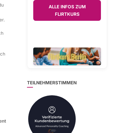
du
ALLE INFOS ZUM
FLIRTKURS
er.
ch
ich
TEILNEHMERSTIMMEN
ent