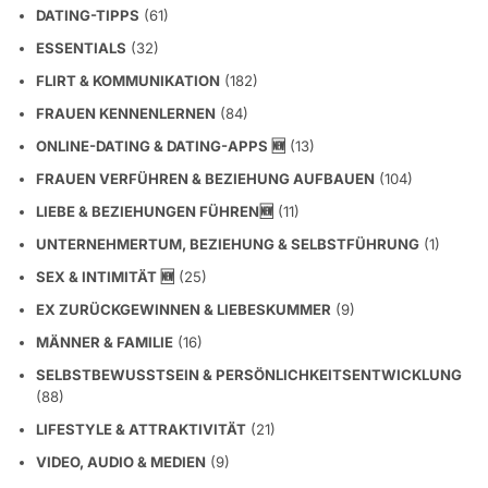
DATING-TIPPS
(61)
ESSENTIALS
(32)
FLIRT & KOMMUNIKATION
(182)
FRAUEN KENNENLERNEN
(84)
ONLINE-DATING & DATING-APPS 🆕
(13)
FRAUEN VERFÜHREN & BEZIEHUNG AUFBAUEN
(104)
LIEBE & BEZIEHUNGEN FÜHREN🆕
(11)
UNTERNEHMERTUM, BEZIEHUNG & SELBSTFÜHRUNG
(1)
SEX & INTIMITÄT 🆕
(25)
EX ZURÜCKGEWINNEN & LIEBESKUMMER
(9)
MÄNNER & FAMILIE
(16)
SELBSTBEWUSSTSEIN & PERSÖNLICHKEITSENTWICKLUNG
(88)
LIFESTYLE & ATTRAKTIVITÄT
(21)
VIDEO, AUDIO & MEDIEN
(9)