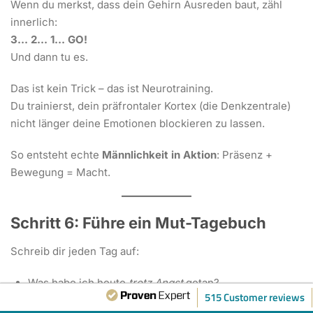
Wenn du merkst, dass dein Gehirn Ausreden baut, zähl
innerlich:
3… 2… 1… GO!
Und dann tu es.
Das ist kein Trick – das ist Neurotraining.
Du trainierst, dein präfrontaler Kortex (die Denkzentrale)
nicht länger deine Emotionen blockieren zu lassen.
So entsteht echte
Männlichkeit in Aktion
: Präsenz +
Bewegung = Macht.
Schritt 6: Führe ein Mut-Tagebuch
Schreib dir jeden Tag auf:
Was habe ich heute
trotz Angst
getan?
515 Customer reviews
Wo habe ich mich klein gemacht?