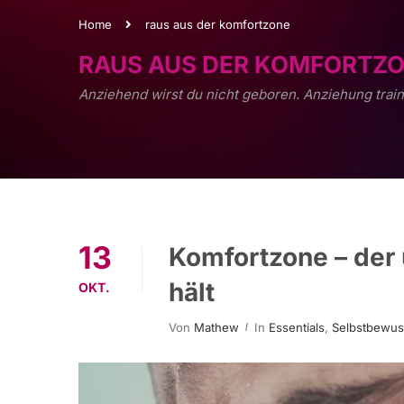
Home
raus aus der komfortzone
RAUS AUS DER KOMFORTZ
Anziehend wirst du nicht geboren. Anziehung train
13
Komfortzone – der u
hält
OKT.
Von
Mathew
In
Essentials
,
Selbstbewuss