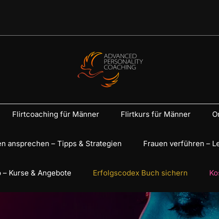
Flirtcoaching für Männer
Flirtkurs für Männer
On
n ansprechen – Tipps & Strategien
Frauen verführen – L
 – Kurse & Angebote
Erfolgscodex Buch sichern
Ko