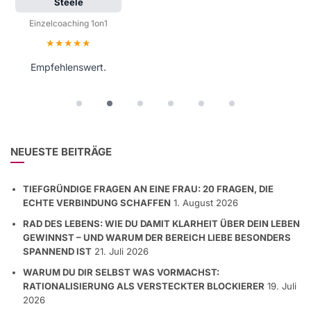
Steele
Anonym
Einzelcoaching 1on1
Workshop Teilnehmer
Bewertung: 5 von 5 Sternen
Bewertung: 5 von 5 Sternen
Mathew ist wirklich ein Wahnsinnstyp, der mich schon von
Empfehlenswert.
Beginn an begeistert und mit seiner freundlichen,
kommunikativen Art mitgerissen hat. Das Coaching ist nun
zwei Tage her, und ich kann …
NEUESTE BEITRÄGE
TIEFGRÜNDIGE FRAGEN AN EINE FRAU: 20 FRAGEN, DIE
ECHTE VERBINDUNG SCHAFFEN
1. August 2026
RAD DES LEBENS: WIE DU DAMIT KLARHEIT ÜBER DEIN LEBEN
GEWINNST – UND WARUM DER BEREICH LIEBE BESONDERS
SPANNEND IST
21. Juli 2026