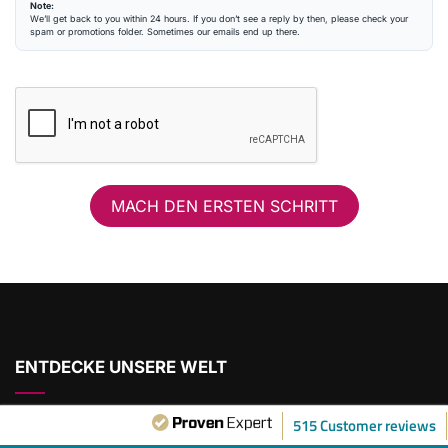
Wir melden uns innerhalb von 24 Stunden bei dir. Falls in dieser Zeit keine Antwort
ankommt, prüfe bitte dein Spam- oder Werbe-Postfach. Es kommt vor, dass unsere Mail
dort eingeordnet wird.
Note:
We’ll get back to you within 24 hours. If you don’t see a reply by then, please check your
spam or promotions folder. Sometimes our emails end up there.
MACH DEN ERSTEN SCHRITT
515 Customer reviews
ENTDECKE UNSERE WELT