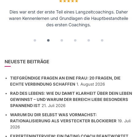
Bewertung: 5 von 5 Sternen
Bewertung: 5 von 5 Sternen
Dies war erst der erste Teil eines Langzeitcoachings. Daher
Nicht lange überlegen – buchen! Absolut empfehlenswert.
waren Kennenlernen und Grundlagen die Hauptbestandteile
Dieses Coaching muss man selbst erlebt haben.
des ersten Coachings.
NEUESTE BEITRÄGE
TIEFGRÜNDIGE FRAGEN AN EINE FRAU: 20 FRAGEN, DIE
ECHTE VERBINDUNG SCHAFFEN
1. August 2026
RAD DES LEBENS: WIE DU DAMIT KLARHEIT ÜBER DEIN LEBEN
GEWINNST – UND WARUM DER BEREICH LIEBE BESONDERS
SPANNEND IST
21. Juli 2026
WARUM DU DIR SELBST WAS VORMACHST:
RATIONALISIERUNG ALS VERSTECKTER BLOCKIERER
19. Juli
2026
EXPERTENINTERVIEW: EIN DATING COACH BEANTWORTET
DIE FRAGEN EINER HOCHSCHUL-THESIS
18. Juli 2026