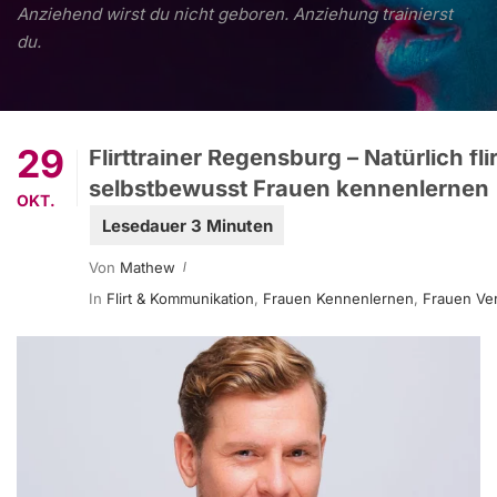
Anziehend wirst du nicht geboren. Anziehung trainierst
du.
29
Flirttrainer Regensburg – Natürlich fl
selbstbewusst Frauen kennenlernen
OKT.
Von
Mathew
In
Flirt & Kommunikation
,
Frauen Kennenlernen
,
Frauen Ve