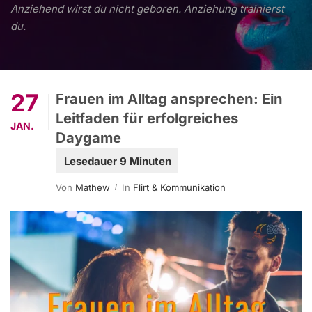
Anziehend wirst du nicht geboren. Anziehung trainierst
du.
27
Frauen im Alltag ansprechen: Ein
Leitfaden für erfolgreiches
JAN.
Daygame
Von
Mathew
In
Flirt & Kommunikation