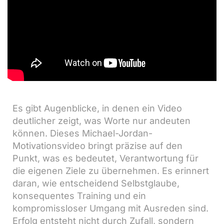
Es gibt Augenblicke, in denen ein Video
deutlicher zeigt, was Worte nur andeuten
können. Dieses Michael-Jordan-
Motivationsvideo bringt präzise auf den
Punkt, was es bedeutet, Verantwortung für
die eigenen Ziele zu übernehmen. Es erinnert
daran, wie entscheidend Selbstglaube,
konsequentes Training und ein
kompromissloser Umgang mit Ausreden sind.
Erfolg entsteht nicht durch Zufall, sondern