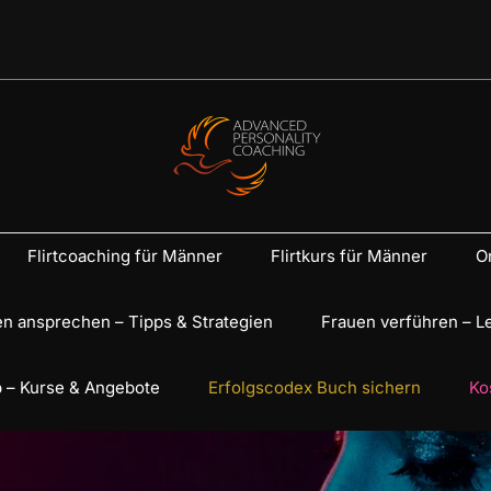
Flirtcoaching für Männer
Flirtkurs für Männer
On
n ansprechen – Tipps & Strategien
Frauen verführen – L
 – Kurse & Angebote
Erfolgscodex Buch sichern
Ko