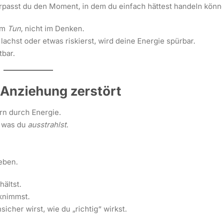
erpasst du den Moment, in dem du einfach hättest handeln könn
 im
Tun
, nicht im Denken.
achst oder etwas riskierst, wird deine Energie spürbar.
tbar.
 Anziehung zerstört
rn durch Energie.
, was du
ausstrahlst
.
eben.
hältst.
cknimmst.
icher wirst, wie du „richtig“ wirkst.