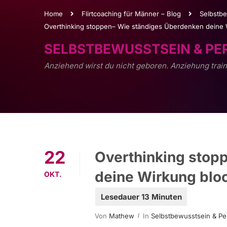
Home
Flirtcoaching für Männer – Blog
Selbstbe
Overthinking stoppen– Wie ständiges Überdenken deine Wi
SELBSTBEWUSSTSEIN & P
Anziehend wirst du nicht geboren. Anziehung train
22
Overthinking stop
deine Wirkung bloc
OKT.
Von
Mathew
In
Selbstbewusstsein & Pe