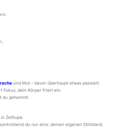
ern.
n.
prache
und Mut – bevor überhaupt etwas passiert.
t Fokus, dein Körper friert ein.
kst du gehemmt.
in Zeitlupe.
ntrollierst du nur eins: deinen eigenen Stillstand.