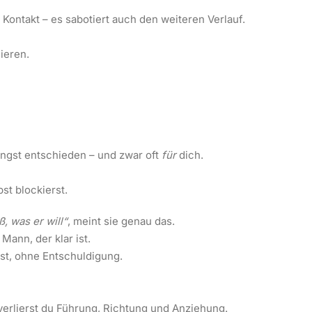
Kontakt – es sabotiert auch den weiteren Verlauf.
ieren.
ängst entschieden – und zwar oft
für
dich.
st blockierst.
ß, was er will“
, meint sie genau das.
Mann, der klar ist.
gst, ohne Entschuldigung.
verlierst du Führung, Richtung und Anziehung.