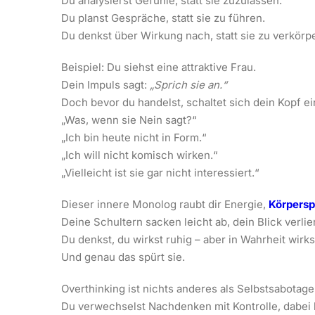
Du analysierst Gefühle, statt sie zuzulassen.
Du planst Gespräche, statt sie zu führen.
Du denkst über Wirkung nach, statt sie zu verkörp
Beispiel: Du siehst eine attraktive Frau.
Dein Impuls sagt:
„Sprich sie an.“
Doch bevor du handelst, schaltet sich dein Kopf ei
„Was, wenn sie Nein sagt?“
„Ich bin heute nicht in Form.“
„Ich will nicht komisch wirken.“
„Vielleicht ist sie gar nicht interessiert.“
Dieser innere Monolog raubt dir Energie,
Körpers
Deine Schultern sacken leicht ab, dein Blick verlier
Du denkst, du wirkst ruhig – aber in Wahrheit wir
Und genau das spürt sie.
Overthinking ist nichts anderes als Selbstsabotage 
Du verwechselst Nachdenken mit Kontrolle, dabei ko