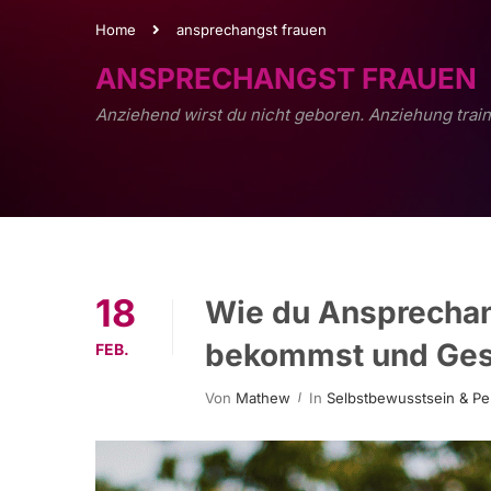
Home
ansprechangst frauen
ANSPRECHANGST FRAUEN
Anziehend wirst du nicht geboren. Anziehung train
18
Wie du Ansprechang
bekommst und Gesp
FEB.
Von
Mathew
In
Selbstbewusstsein & Pe