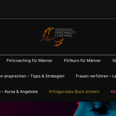
Flirtcoaching für Männer
Flirtkurs für Männer
On
n ansprechen – Tipps & Strategien
Frauen verführen – L
 – Kurse & Angebote
Erfolgscodex Buch sichern
Ko