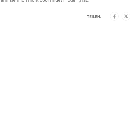
enn sie mich nicht cool findet?“ oder „Hat...
TEILEN: