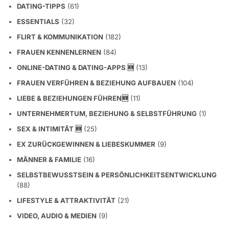
DATING-TIPPS
(61)
ESSENTIALS
(32)
FLIRT & KOMMUNIKATION
(182)
FRAUEN KENNENLERNEN
(84)
ONLINE-DATING & DATING-APPS 🆕
(13)
FRAUEN VERFÜHREN & BEZIEHUNG AUFBAUEN
(104)
LIEBE & BEZIEHUNGEN FÜHREN🆕
(11)
UNTERNEHMERTUM, BEZIEHUNG & SELBSTFÜHRUNG
(1)
SEX & INTIMITÄT 🆕
(25)
EX ZURÜCKGEWINNEN & LIEBESKUMMER
(9)
MÄNNER & FAMILIE
(16)
SELBSTBEWUSSTSEIN & PERSÖNLICHKEITSENTWICKLUNG
(88)
LIFESTYLE & ATTRAKTIVITÄT
(21)
VIDEO, AUDIO & MEDIEN
(9)