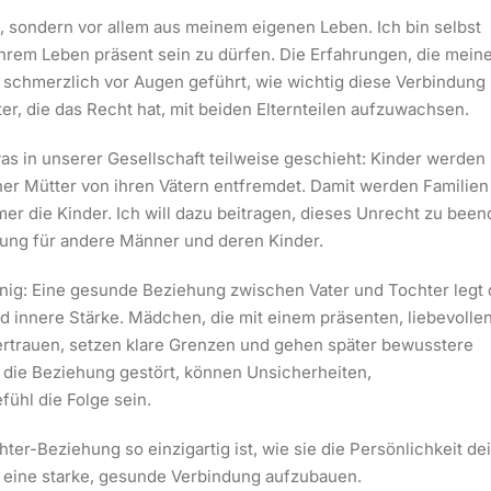
h, sondern vor allem aus meinem eigenen Leben. Ich bin selbst
ihrem Leben präsent sein zu dürfen. Die Erfahrungen, die mein
chmerzlich vor Augen geführt, wie wichtig diese Verbindung i
er, die das Recht hat, mit beiden Elternteilen aufzuwachsen.
was in unserer Gesellschaft teilweise geschieht: Kinder werden
er Mütter von ihren Vätern entfremdet. Damit werden Familien
er die Kinder. Ich will dazu beitragen, dieses Unrecht zu bee
zung für andere Männer und deren Kinder.
nig: Eine gesunde Beziehung zwischen Vater und Tochter legt
d innere Stärke. Mädchen, die mit einem präsenten, liebevolle
ertrauen, setzen klare Grenzen und gehen später bewusstere
st die Beziehung gestört, können Unsicherheiten,
ühl die Folge sein.
ter-Beziehung so einzigartig ist, wie sie die Persönlichkeit de
m eine starke, gesunde Verbindung aufzubauen.