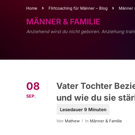
Home
Flirtcoaching für Männer – Blog
Männer &
MÄNNER & FAMILIE
Anziehend wirst du nicht geboren. Anziehung train
08
Vater Tochter Bezi
und wie du sie stä
SEP.
Von
Mathew
In
Männer & Familie