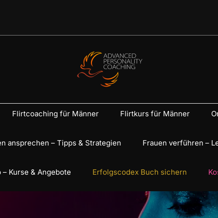
Flirtcoaching für Männer
Flirtkurs für Männer
On
n ansprechen – Tipps & Strategien
Frauen verführen – L
 – Kurse & Angebote
Erfolgscodex Buch sichern
Ko