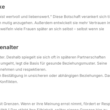
ke
bist wertvoll und liebenswert.“ Diese Botschaft verankert sich t
ngen mutig anzugehen. Außerdem entwickelt sie mehr Vertrauen i
weifeln viele Frauen später an sich selbst – selbst wenn sie
enalter
r. Deshalb spiegelt sie sich oft in späteren Partnerschaften
er umgeht, legt die Basis für gesunde Beziehungsmuster. Seine
st nehmen und respektieren.
uen Bestätigung in unsicheren oder abhängigen Beziehungen. Da
onflikten.
it Grenzen. Wenn er ihre Meinung ernst nimmt, fördert er Res
hlt.“ Das stärkt ihre Fähigkeit, später eigene Grenzen klar zu