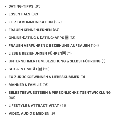
DATING-TIPPS
(61)
ESSENTIALS
(32)
FLIRT & KOMMUNIKATION
(182)
FRAUEN KENNENLERNEN
(84)
ONLINE-DATING & DATING-APPS 🆕
(13)
FRAUEN VERFÜHREN & BEZIEHUNG AUFBAUEN
(104)
LIEBE & BEZIEHUNGEN FÜHREN🆕
(11)
UNTERNEHMERTUM, BEZIEHUNG & SELBSTFÜHRUNG
(1)
SEX & INTIMITÄT 🆕
(25)
EX ZURÜCKGEWINNEN & LIEBESKUMMER
(9)
MÄNNER & FAMILIE
(16)
SELBSTBEWUSSTSEIN & PERSÖNLICHKEITSENTWICKLUNG
(88)
LIFESTYLE & ATTRAKTIVITÄT
(21)
VIDEO, AUDIO & MEDIEN
(9)