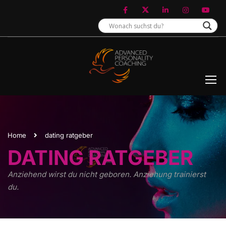
Home
dating ratgeber
DATING RATGEBER
Anziehend wirst du nicht geboren. Anziehung trainierst
du.