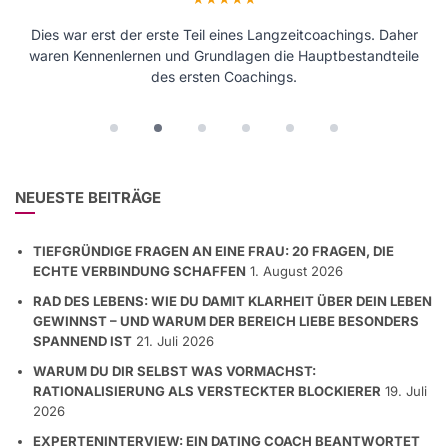
Dies war erst der erste Teil eines Langzeitcoachings. Daher
Nicht lange überlegen – buchen! Absolut empfehlenswert.
waren Kennenlernen und Grundlagen die Hauptbestandteile
Dieses Coaching muss man selbst erlebt haben.
des ersten Coachings.
NEUESTE BEITRÄGE
TIEFGRÜNDIGE FRAGEN AN EINE FRAU: 20 FRAGEN, DIE
ECHTE VERBINDUNG SCHAFFEN
1. August 2026
RAD DES LEBENS: WIE DU DAMIT KLARHEIT ÜBER DEIN LEBEN
GEWINNST – UND WARUM DER BEREICH LIEBE BESONDERS
SPANNEND IST
21. Juli 2026
WARUM DU DIR SELBST WAS VORMACHST:
RATIONALISIERUNG ALS VERSTECKTER BLOCKIERER
19. Juli
2026
EXPERTENINTERVIEW: EIN DATING COACH BEANTWORTET
DIE FRAGEN EINER HOCHSCHUL-THESIS
18. Juli 2026