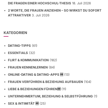
2 WORTE, DIE FRAUEN ANZIEHEN – SO WIRKST DU SOFORT
ATTRAKTIVER
3. Juli 2026
KATEGORIEN
DATING-TIPPS
(61)
ESSENTIALS
(32)
FLIRT & KOMMUNIKATION
(182)
FRAUEN KENNENLERNEN
(84)
ONLINE-DATING & DATING-APPS 🆕
(13)
FRAUEN VERFÜHREN & BEZIEHUNG AUFBAUEN
(104)
LIEBE & BEZIEHUNGEN FÜHREN🆕
(11)
UNTERNEHMERTUM, BEZIEHUNG & SELBSTFÜHRUNG
(1)
SEX & INTIMITÄT 🆕
(25)
EX ZURÜCKGEWINNEN & LIEBESKUMMER
(9)