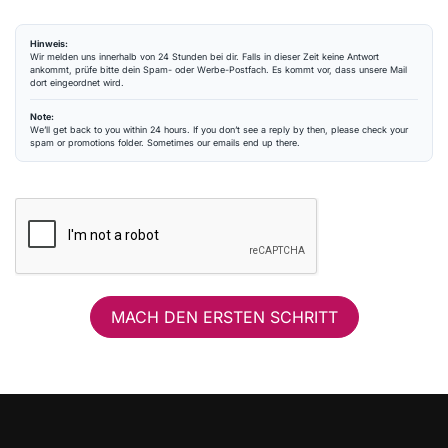
Hinweis:
Wir melden uns innerhalb von 24 Stunden bei dir. Falls in dieser Zeit keine Antwort
ankommt, prüfe bitte dein Spam- oder Werbe-Postfach. Es kommt vor, dass unsere Mail
dort eingeordnet wird.
Note:
We’ll get back to you within 24 hours. If you don’t see a reply by then, please check your
spam or promotions folder. Sometimes our emails end up there.
MACH DEN ERSTEN SCHRITT