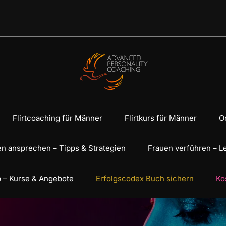
Flirtcoaching für Männer
Flirtkurs für Männer
On
n ansprechen – Tipps & Strategien
Frauen verführen – L
 – Kurse & Angebote
Erfolgscodex Buch sichern
Ko