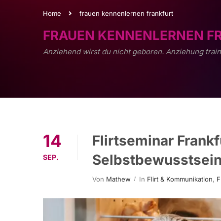
Home
frauen kennenlernen frankfurt
FRAUEN KENNENLERNEN F
Anziehend wirst du nicht geboren. Anziehung train
14
Flirtseminar Frank
Selbstbewusstsein,
SEP.
Von
Mathew
In
Flirt & Kommunikation
,
F