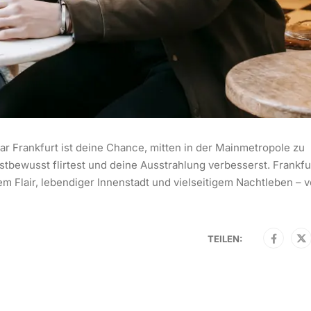
nar Frankfurt ist deine Chance, mitten in der Mainmetropole zu
stbewusst flirtest und deine Ausstrahlung verbesserst. Frankfu
m Flair, lebendiger Innenstadt und vielseitigem Nachtleben – 
TEILEN: