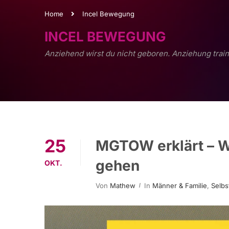
Home
Incel Bewegung
INCEL BEWEGUNG
Anziehend wirst du nicht geboren. Anziehung train
25
MGTOW erklärt – 
gehen
OKT.
Von
Mathew
In
Männer & Familie
,
Selbs