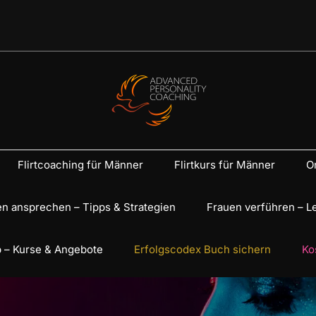
Flirtcoaching für Männer
Flirtkurs für Männer
On
n ansprechen – Tipps & Strategien
Frauen verführen – L
 – Kurse & Angebote
Erfolgscodex Buch sichern
Ko