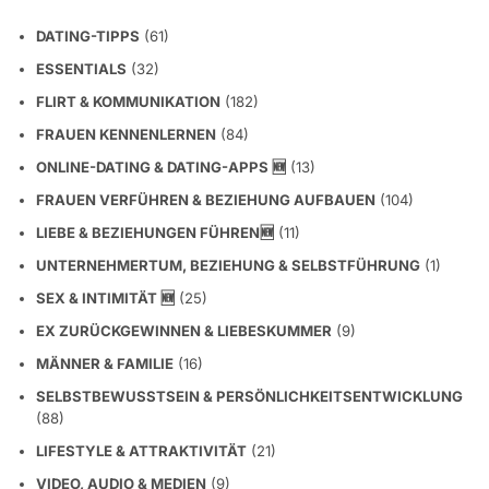
DATING-TIPPS
(61)
ESSENTIALS
(32)
FLIRT & KOMMUNIKATION
(182)
FRAUEN KENNENLERNEN
(84)
ONLINE-DATING & DATING-APPS 🆕
(13)
FRAUEN VERFÜHREN & BEZIEHUNG AUFBAUEN
(104)
LIEBE & BEZIEHUNGEN FÜHREN🆕
(11)
UNTERNEHMERTUM, BEZIEHUNG & SELBSTFÜHRUNG
(1)
SEX & INTIMITÄT 🆕
(25)
EX ZURÜCKGEWINNEN & LIEBESKUMMER
(9)
MÄNNER & FAMILIE
(16)
SELBSTBEWUSSTSEIN & PERSÖNLICHKEITSENTWICKLUNG
(88)
LIFESTYLE & ATTRAKTIVITÄT
(21)
VIDEO, AUDIO & MEDIEN
(9)