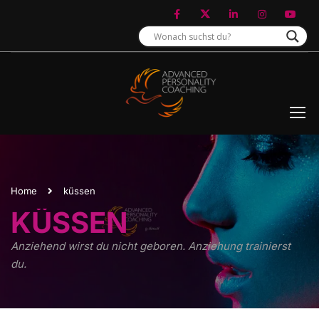
Home
küssen
KÜSSEN
Anziehend wirst du nicht geboren. Anziehung trainierst
du.