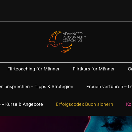
Flirtcoaching für Männer
Flirtkurs für Männer
On
n ansprechen – Tipps & Strategien
Frauen verführen – L
 – Kurse & Angebote
Erfolgscodex Buch sichern
Ko