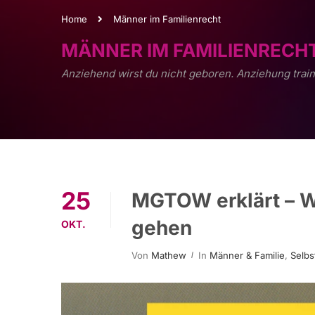
Home
Männer im Familienrecht
MÄNNER IM FAMILIENRECH
Anziehend wirst du nicht geboren. Anziehung train
25
MGTOW erklärt – 
gehen
OKT.
Von
Mathew
In
Männer & Familie
,
Selbs