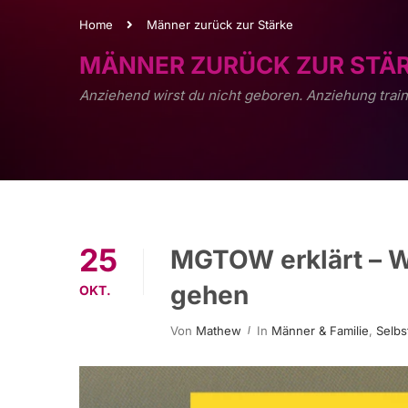
Home
Männer zurück zur Stärke
MÄNNER ZURÜCK ZUR STÄ
Anziehend wirst du nicht geboren. Anziehung train
25
MGTOW erklärt – 
gehen
OKT.
Von
Mathew
In
Männer & Familie
,
Selbs