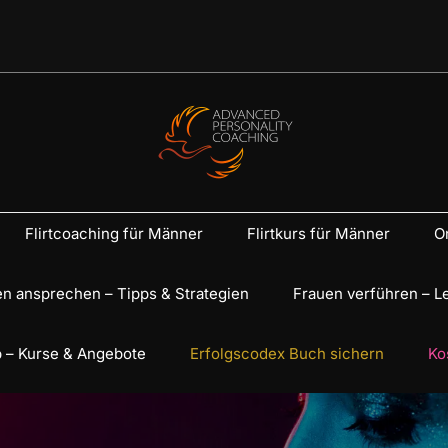
Flirtcoaching für Männer
Flirtkurs für Männer
On
n ansprechen – Tipps & Strategien
Frauen verführen – L
 – Kurse & Angebote
Erfolgscodex Buch sichern
Ko