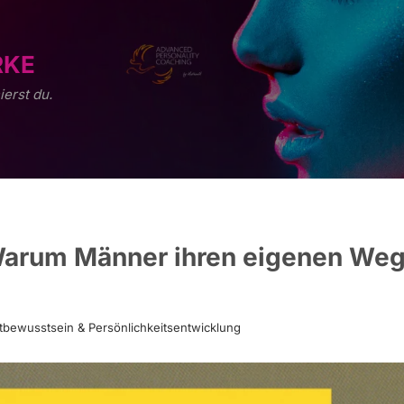
RKE
ierst du.
Warum Männer ihren eigenen We
tbewusstsein & Persönlichkeitsentwicklung