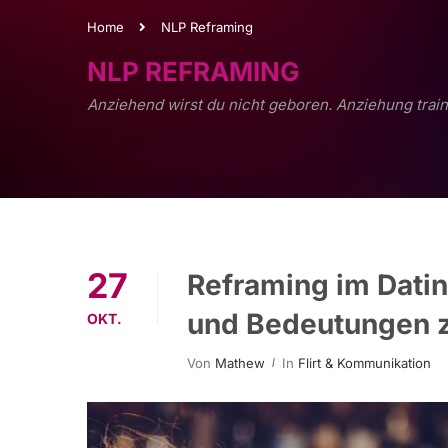
Home
NLP Reframing
NLP REFRAMING
Anziehend wirst du nicht geboren. Anziehung train
27
Reframing im Datin
und Bedeutungen z
OKT.
Von
Mathew
In
Flirt & Kommunikation