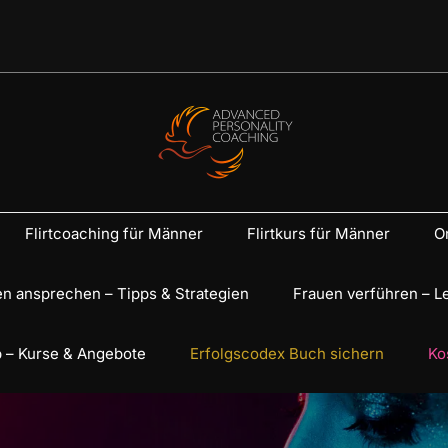
Flirtcoaching für Männer
Flirtkurs für Männer
On
n ansprechen – Tipps & Strategien
Frauen verführen – L
 – Kurse & Angebote
Erfolgscodex Buch sichern
Ko