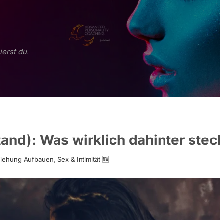
ierst du.
nd): Was wirklich dahinter stec
ziehung Aufbauen
,
Sex & Intimität 🆕