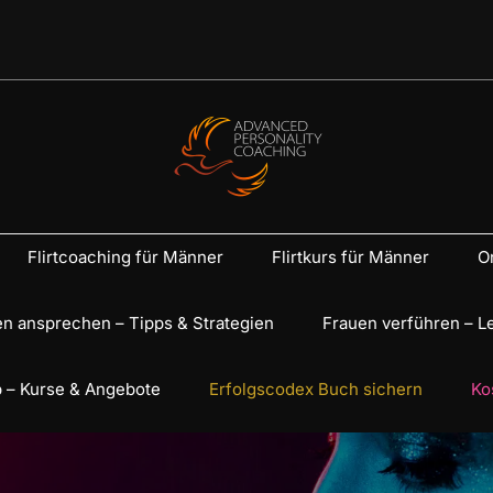
Flirtcoaching für Männer
Flirtkurs für Männer
On
n ansprechen – Tipps & Strategien
Frauen verführen – L
 – Kurse & Angebote
Erfolgscodex Buch sichern
Ko