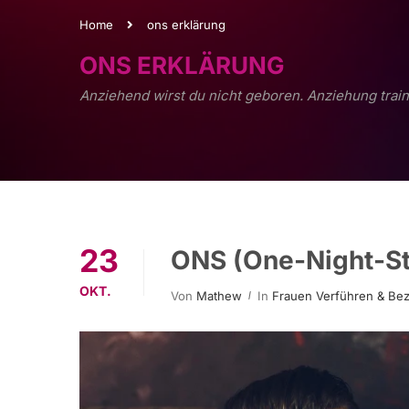
Home
ons erklärung
ONS ERKLÄRUNG
Anziehend wirst du nicht geboren. Anziehung train
23
ONS (One-Night-Sta
OKT.
Von
Mathew
In
Frauen Verführen & Be