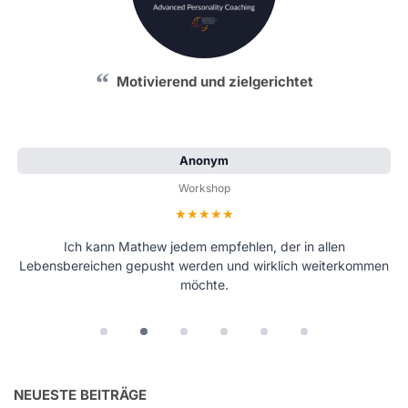
Engagiert, authentisch und einfach gut
Motivierend und zielgerichtet
Anonym
Anonym
Workshop
Workshop
Bewertung: 5 von 5 Sternen
Bewertung: 5 von 5 Sternen
Mathew ist als Coach absolut zu empfehlen – er gibt sich mit
Ich kann Mathew jedem empfehlen, der in allen
Lebensbereichen gepusht werden und wirklich weiterkommen
voller Leidenschaft Mühe und macht seine Arbeit
herausragend.
möchte.
NEUESTE BEITRÄGE