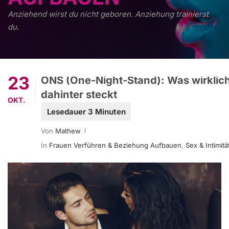
Anziehend wirst du nicht geboren. Anziehung trainierst
du.
23
ONS (One-Night-Stand): Was wirklic
dahinter steckt
OKT.
Von
Mathew
In
Frauen Verführen & Beziehung Aufbauen
,
Sex & Intimitä