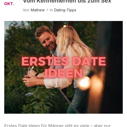
Vom Kennenlernen bis zum Sex
OKT.
Von
Mathew
In
Dating-Tipps
Erstes Date Ideen für Männer gibt es viele – aber nur