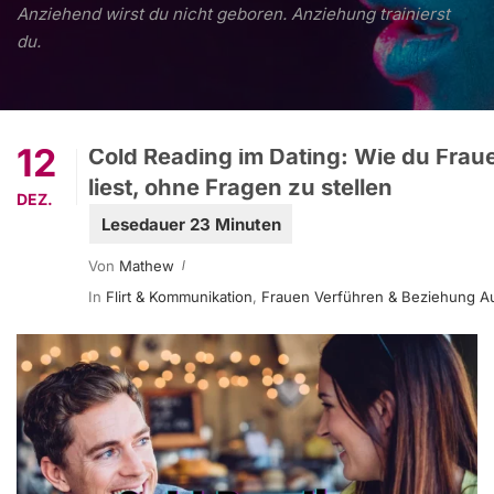
Anziehend wirst du nicht geboren. Anziehung trainierst
du.
12
Cold Reading im Dating: Wie du Frau
liest, ohne Fragen zu stellen
DEZ.
Von
Mathew
In
Flirt & Kommunikation
,
Frauen Verführen & Beziehung A