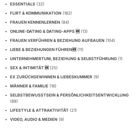
ESSENTIALS
(32)
FLIRT & KOMMUNIKATION
(182)
FRAUEN KENNENLERNEN
(84)
ONLINE-DATING & DATING-APPS 🆕
(13)
FRAUEN VERFÜHREN & BEZIEHUNG AUFBAUEN
(104)
LIEBE & BEZIEHUNGEN FÜHREN🆕
(11)
UNTERNEHMERTUM, BEZIEHUNG & SELBSTFÜHRUNG
(1)
SEX & INTIMITÄT 🆕
(25)
EX ZURÜCKGEWINNEN & LIEBESKUMMER
(9)
MÄNNER & FAMILIE
(16)
SELBSTBEWUSSTSEIN & PERSÖNLICHKEITSENTWICKLUNG
(88)
LIFESTYLE & ATTRAKTIVITÄT
(21)
VIDEO, AUDIO & MEDIEN
(9)