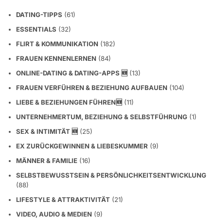
DATING-TIPPS
(61)
ESSENTIALS
(32)
FLIRT & KOMMUNIKATION
(182)
FRAUEN KENNENLERNEN
(84)
ONLINE-DATING & DATING-APPS 🆕
(13)
FRAUEN VERFÜHREN & BEZIEHUNG AUFBAUEN
(104)
LIEBE & BEZIEHUNGEN FÜHREN🆕
(11)
UNTERNEHMERTUM, BEZIEHUNG & SELBSTFÜHRUNG
(1)
SEX & INTIMITÄT 🆕
(25)
EX ZURÜCKGEWINNEN & LIEBESKUMMER
(9)
MÄNNER & FAMILIE
(16)
SELBSTBEWUSSTSEIN & PERSÖNLICHKEITSENTWICKLUNG
(88)
LIFESTYLE & ATTRAKTIVITÄT
(21)
VIDEO, AUDIO & MEDIEN
(9)