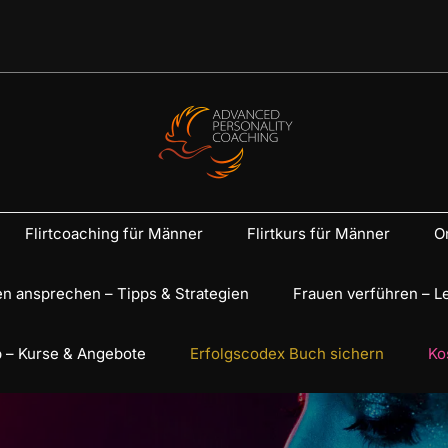
Flirtcoaching für Männer
Flirtkurs für Männer
On
n ansprechen – Tipps & Strategien
Frauen verführen – L
 – Kurse & Angebote
Erfolgscodex Buch sichern
Ko