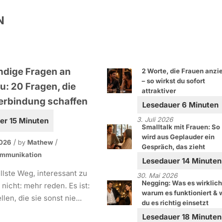
N
ndige Fragen an
2 Worte, die Frauen anzi
– so wirkst du sofort
u: 20 Fragen, die
attraktiver
erbindung schaffen
3. Juli 2026
Smalltalk mit Frauen: So
wird aus Geplauder ein
2026
by
Mathew
Gespräch, das zieht
Kommunikation
llste Weg, interessant zu
30. Mai 2026
Negging: Was es wirklich 
t nicht: mehr reden. Es ist:
warum es funktioniert & 
llen, die sie sonst nie...
du es richtig einsetzt