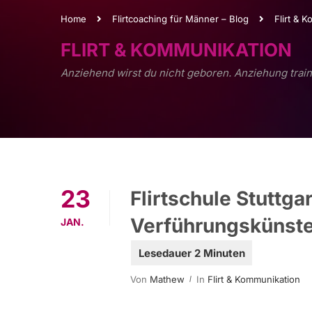
Home
Flirtcoaching für Männer – Blog
Flirt & 
FLIRT & KOMMUNIKATION
Anziehend wirst du nicht geboren. Anziehung train
23
Flirtschule Stuttga
Verführungskünste
JAN.
Von
Mathew
In
Flirt & Kommunikation