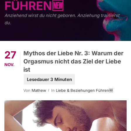
FÜHREN🆕
Anziehend wirst du nicht geboren. Anziehung trainierst
du.
27
Mythos der Liebe Nr. 3: Warum der
Orgasmus nicht das Ziel der Liebe
NOV.
ist
Von
Mathew
In
Liebe & Beziehungen Führen🆕