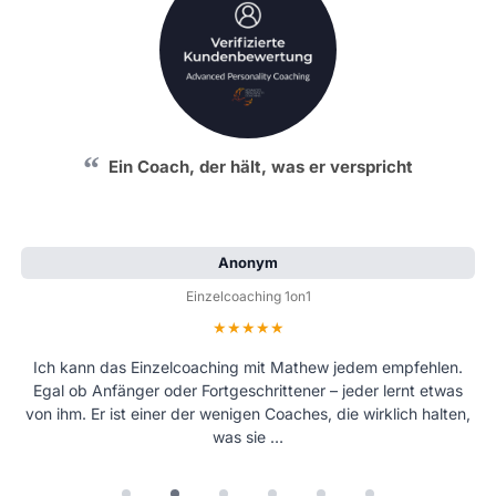
Durch Mathew hat sich mein Leben sehr positiv
Ein Coach, der hält, was er verspricht
verändert
Antonio K
Anonym
Einzelcoaching 1on1
Einzelcoaching 1on1
Bewertung: 5 von 5 Sternen
Bewertung: 5 von 5 Sternen
Durch Mathew hat sich mein Leben sehr positiv verändert –
Ich kann das Einzelcoaching mit Mathew jedem empfehlen.
Egal ob Anfänger oder Fortgeschrittener – jeder lernt etwas
absolut unglaublich. Ich kann ihn mit bestem Gewissen
von ihm. Er ist einer der wenigen Coaches, die wirklich halten,
weiterempfehlen.
was sie …