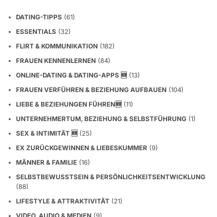
DATING-TIPPS
(61)
ESSENTIALS
(32)
FLIRT & KOMMUNIKATION
(182)
FRAUEN KENNENLERNEN
(84)
ONLINE-DATING & DATING-APPS 🆕
(13)
FRAUEN VERFÜHREN & BEZIEHUNG AUFBAUEN
(104)
LIEBE & BEZIEHUNGEN FÜHREN🆕
(11)
UNTERNEHMERTUM, BEZIEHUNG & SELBSTFÜHRUNG
(1)
SEX & INTIMITÄT 🆕
(25)
EX ZURÜCKGEWINNEN & LIEBESKUMMER
(9)
MÄNNER & FAMILIE
(16)
SELBSTBEWUSSTSEIN & PERSÖNLICHKEITSENTWICKLUNG
(88)
LIFESTYLE & ATTRAKTIVITÄT
(21)
VIDEO, AUDIO & MEDIEN
(9)