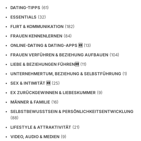
DATING-TIPPS
(61)
ESSENTIALS
(32)
FLIRT & KOMMUNIKATION
(182)
FRAUEN KENNENLERNEN
(84)
ONLINE-DATING & DATING-APPS 🆕
(13)
FRAUEN VERFÜHREN & BEZIEHUNG AUFBAUEN
(104)
LIEBE & BEZIEHUNGEN FÜHREN🆕
(11)
UNTERNEHMERTUM, BEZIEHUNG & SELBSTFÜHRUNG
(1)
SEX & INTIMITÄT 🆕
(25)
EX ZURÜCKGEWINNEN & LIEBESKUMMER
(9)
MÄNNER & FAMILIE
(16)
SELBSTBEWUSSTSEIN & PERSÖNLICHKEITSENTWICKLUNG
(88)
LIFESTYLE & ATTRAKTIVITÄT
(21)
VIDEO, AUDIO & MEDIEN
(9)