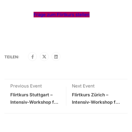
Frage zum Flirtkurs stellen
TEILEN:
Previous Event
Next Event
Flirtkurs Stuttgart –
Flirtkurs Zürich –
Intensiv-Workshop für
Intensiv-Workshop für
Männer im Mai 2026
Männer im August
2026