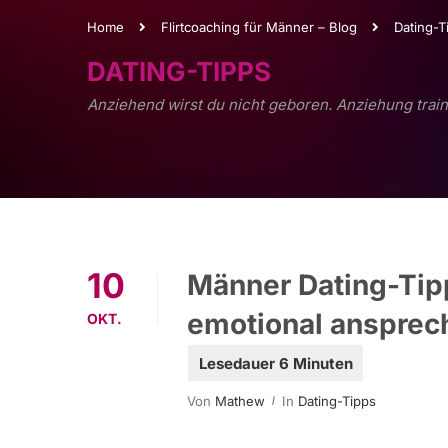
Home
Flirtcoaching für Männer – Blog
Dating-T
DATING-TIPPS
Anziehend wirst du nicht geboren. Anziehung train
10
Männer Dating-Tip
emotional ansprec
OKT.
Von
Mathew
In
Dating-Tipps