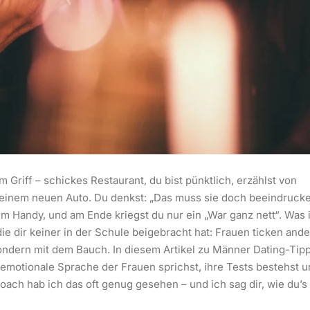
im Griff – schickes Restaurant, du bist pünktlich, erzählst von
deinem neuen Auto. Du denkst: „Das muss sie doch beeindrucke
em Handy, und am Ende kriegst du nur ein „War ganz nett“. Was i
ie dir keiner in der Schule beigebracht hat: Frauen ticken ande
sondern mit dem Bauch. In diesem Artikel zu Männer Dating-Tip
e emotionale Sprache der Frauen sprichst, ihre Tests bestehst 
Coach hab ich das oft genug gesehen – und ich sag dir, wie du’s