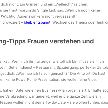
 dich nicht. Ein Grinsen und ein „Vielleicht“ reichen.
 sie fragt, warum du Single bist, sag: „Weil ich noch keine
 (Wichtig: Augenzwinkern nicht vergessen!)
h provoziert –
bleib entspannt
. Wechsel das Thema oder lenk d
ing-Tipps Frauen verstehen und
kst: „Wenn ich ihr nur zeige, wie toll ich bin, muss sie mich
 beim Geheimdienst – Restaurant, Spaziergang, perfekter Zeitpl
ragst dich: „Was hab ich falsch gemacht?“ Die Antwort: Du hast
len keine PowerPoint-Präsentation, sie wollen eine Vibe.
, hat ein Date wie einen Business-Plan organisiert. Er hatte so
ne Verabredung war genervt, weil er die ganze Zeit wie ein
. Frauen wollen nicht deine To-do-Liste – sie wollen fühlen, das