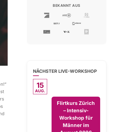
BEKANNT AUS
NÄCHSTER LIVE-WORKSHOP
15
n!“
AUG.
st
rs
Flirtkurs Zürich
ps
– Intensiv-
und
Workshop für
Männer im