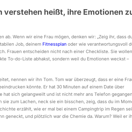
 verstehen heißt, ihre Emotionen z
en ab. Wenn wir eine Frau mögen, denken wir: „Zeig ihr, dass d
stabilen Job, deinem
Fitnessplan
oder wie verantwortungsvoll d
lsch. Frauen entscheiden nicht nach einer Checkliste. Sie wolle
fekte To-do-Liste abhakst, sondern weil du Emotionen weckst –
beitet, nennen wir ihn Tom. Tom war überzeugt, dass er eine Fra
eeindrucken könnte. Er hat 30 Minuten auf einem Date über
 hat sich gelangweilt und ist nicht mehr ans Telefon gegangen
h sie zum Lachen, neck sie ein bisschen, zeig, dass du im Mom
schichte erzählt, wie er mal bei einem Campingtrip im Regen se
 ihn geneckt, und plötzlich war die Chemie da. Warum? Weil er i