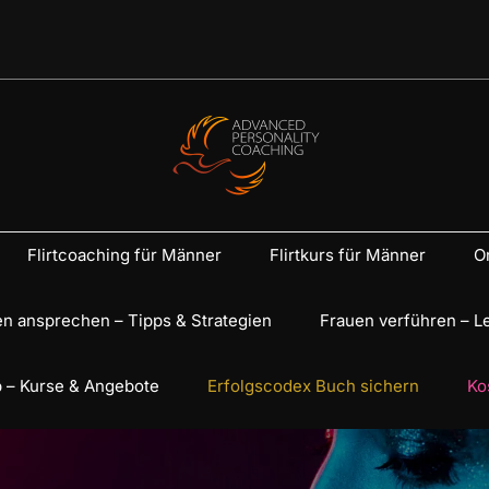
Flirtcoaching für Männer
Flirtkurs für Männer
On
n ansprechen – Tipps & Strategien
Frauen verführen – L
 – Kurse & Angebote
Erfolgscodex Buch sichern
Ko