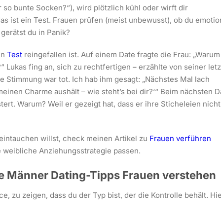
o bunte Socken?“), wird plötzlich kühl oder wirft dir
das ist ein Test. Frauen prüfen (meist unbewusst), ob du emotio
 gerätst du in Panik?
en
Test
reingefallen ist. Auf einem Date fragte die Frau: „Warum
“ Lukas fing an, sich zu rechtfertigen – erzählte von seiner let
ie Stimmung war tot. Ich hab ihm gesagt: „Nächstes Mal lach
 meinen Charme aushält – wie steht’s bei dir?‘“ Beim nächsten D
ert. Warum? Weil er gezeigt hat, dass er ihre Sticheleien nicht
eintauchen willst, check meinen Artikel zu
Frauen verführen
ie weibliche Anziehungsstrategie passen.
re Männer Dating-Tipps Frauen verstehen
e, zu zeigen, dass du der Typ bist, der die Kontrolle behält. Hi