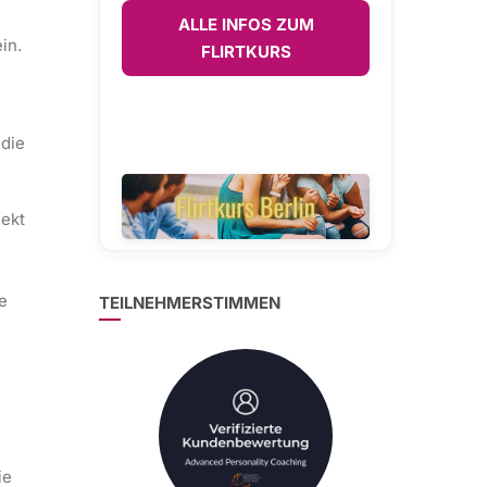
ALLE INFOS ZUM
in.
FLIRTKURS
 die
fekt
te
TEILNEHMERSTIMMEN
ie