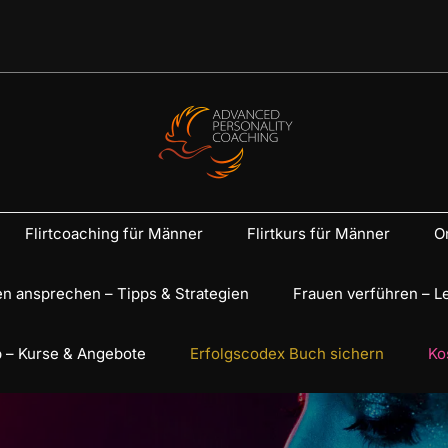
Flirtcoaching für Männer
Flirtkurs für Männer
On
n ansprechen – Tipps & Strategien
Frauen verführen – L
 – Kurse & Angebote
Erfolgscodex Buch sichern
Ko