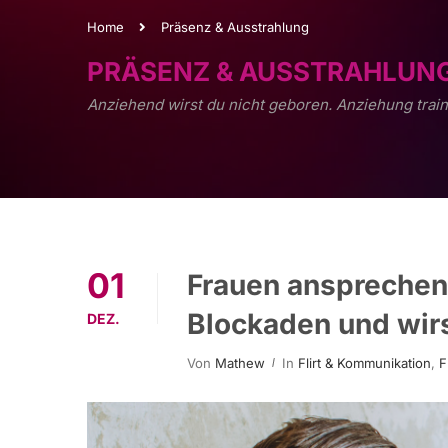
Home
Präsenz & Ausstrahlung
PRÄSENZ & AUSSTRAHLUN
Anziehend wirst du nicht geboren. Anziehung train
01
Frauen ansprechen
Blockaden und wir
DEZ.
Von
Mathew
In
Flirt & Kommunikation
,
F